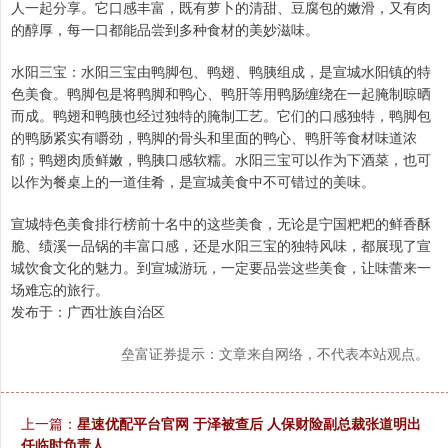
人一起分享。它口感丰富，既有萝卜的清甜、豆腐包的嫩滑，又有肉
的醇厚，每一口都能品尝到多种食材的美妙滋味。
水阳三宝：水阳三宝由鸭脚包、鸭翅、鸭胰组成，是宣城水阳镇的特
色美食。鸭脚包是将鸭脚和鸭心、鸭肝等用鸭肠缠绕在一起腌制晾晒
而成。鸭翅和鸭胰也经过独特的腌制工艺。它们的口感独特，鸭脚包
的鸭肠紧实有嚼劲，鸭脚的骨头和里面的鸭心、鸭肝等食材味道浓
郁；鸭翅肉质鲜嫩，鸭胰口感软糯。水阳三宝可以作为下酒菜，也可
以作为餐桌上的一道佳肴，是宣城美食中不可错过的美味。
宣城特色美食排行榜前十名中的这些美食，无论是宁国粑粑的鲜香酥
脆、绩溪一品锅的丰富口感，还是水阳三宝的独特风味，都展现了宣
城饮食文化的魅力。到宣城游玩，一定要品尝这些美食，让味蕾来一
场难忘的旅行。
发布于：广西壮族自治区
垒富证券提示：文章来自网络，不代表本站观点。
上一篇：
星速优配平台官网 于泽被查后 人保财险副总裁张道明出
任临时负责人