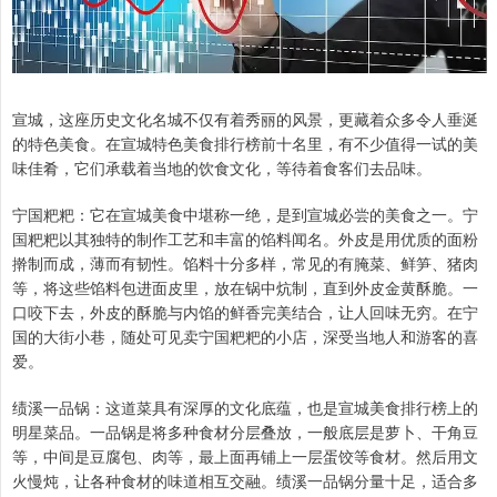
宣城，这座历史文化名城不仅有着秀丽的风景，更藏着众多令人垂涎
的特色美食。在宣城特色美食排行榜前十名里，有不少值得一试的美
味佳肴，它们承载着当地的饮食文化，等待着食客们去品味。
宁国粑粑：它在宣城美食中堪称一绝，是到宣城必尝的美食之一。宁
国粑粑以其独特的制作工艺和丰富的馅料闻名。外皮是用优质的面粉
擀制而成，薄而有韧性。馅料十分多样，常见的有腌菜、鲜笋、猪肉
等，将这些馅料包进面皮里，放在锅中炕制，直到外皮金黄酥脆。一
口咬下去，外皮的酥脆与内馅的鲜香完美结合，让人回味无穷。在宁
国的大街小巷，随处可见卖宁国粑粑的小店，深受当地人和游客的喜
爱。
绩溪一品锅：这道菜具有深厚的文化底蕴，也是宣城美食排行榜上的
明星菜品。一品锅是将多种食材分层叠放，一般底层是萝卜、干角豆
等，中间是豆腐包、肉等，最上面再铺上一层蛋饺等食材。然后用文
火慢炖，让各种食材的味道相互交融。绩溪一品锅分量十足，适合多