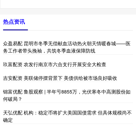
热点资讯
众盈易配 昆明市冬季无偿献血活动热火朝天情暖春城——医
务工作者带头挽袖，共筑冬季血液保障防线
玖富配资 农发行南京市六合支行开展安全大检查
吉安配资 美联储停摆背景下 美债供给被市场良好吸收
锦富优配 鲁股观察 | 半年亏8855万，光伏寒冬中高测股份如
何破局？
天弘优配 机构：稳定币将扩大美国国债需求 但具体规模尚不
确定