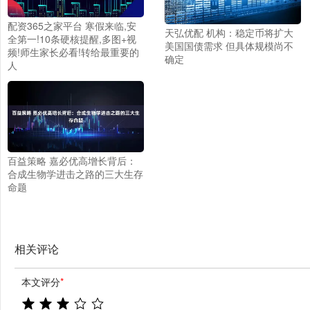
配资365之家平台 寒假来临,安
天弘优配 机构：稳定币将扩大
全第一!10条硬核提醒,多图+视
美国国债需求 但具体规模尚不
频!师生家长必看!转给最重要的
确定
人
百益策略 嘉必优高增长背后：
合成生物学进击之路的三大生存
命题
相关评论
本文评分
*