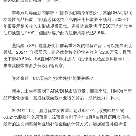
李希跃对界面新闻解释：“除作为奶粉添加剂外，藻油DHA可以向
功能性食品拓展。”但嘉必优这类产品的应用拓展并不顺利，2024年
年报显示相关收入未形成规模贡献。雀巢曾表示“基于ESG理念推动鱼
油切换藻油DHA”，但国际客户配方注册周期长达3-5年。
燕窝酸（SA）是嘉必优目前着重研发的储备产品，可以拓展美妆
领域。2024年年报显示，嘉必优美妆个护业务收入仅200万元，且同
比下滑49.53%。SA直到2025年才进入《已使用化妆品原料目录》，
未来其能带来多少营收仍需观察。
资本豪赌：8亿买来的“技术外挂”能通关吗？
新生儿出生率限制了ARA/DHA市场容量，而燕窝酸、HMOs等新
品产业化缓慢，嘉必优表面靓丽业绩的背后，成长压力并不小。
2024年11月，嘉必优首次披露计划以8.31亿元收购欧易生物
63.21%股权的交易预案，该预案分别于今年3月和6月经历两次调整。
最新的这次调整聚焦业绩补偿金额的计算方式并增加减值补偿承诺。