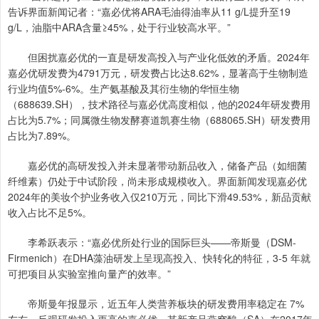
告诉界面新闻记者：“嘉必优将ARA毛油得油率从11 g/L提升至19
g/L，油脂中ARA含量≥45%，处于行业较高水平。”
但困扰嘉必优的一直是研发高投入与产业化低效的矛盾。2024年
嘉必优研发费为4791万元，研发费占比达8.62%，显著高于生物制造
行业均值5%-6%。生产氨基酸及其衍生物的华恒生物
（688639.SH），技术路径与嘉必优高度相似，他的2024年研发费用
占比为5.7%；同属微生物发酵赛道凯赛生物（688065.SH）研发费用
占比为7.89%。
嘉必优的高研发投入并未显著带动新品收入，储备产品（如细菌
纤维素）仍处于中试阶段，尚未形成规模收入。界面新闻发现嘉必优
2024年的美妆个护业务收入仅210万元，同比下滑49.53%，新品贡献
收入占比不足5%。
李希跃表示：“嘉必优所处行业的国际巨头——帝斯曼（DSM-
Firmenich）在DHA藻油研发上呈现高投入、快转化的特征，3-5 年就
可把项目从实验室推向量产的效率。”
帝斯曼年报显示，近五年人类营养板块的研发费用率稳定在 7%
左右。反观研发投入更高的嘉必优，其新产品燕窝酸（SA）在2017年