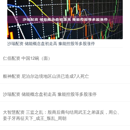
沙瑞配资 储能概念盘初走高 豫能控股等多股涨停
仁佰配资 中国12碗（面）
般神配资 尼泊尔边境地区山洪已造成7人死亡
沙瑞配资 储能概念盘初走高 豫能控股等多股涨停
大智慧配资 三监之乱：殷商后裔勾结周武王之弟谋反，周公、
姜子牙再征天下_成王_叛乱_周朝