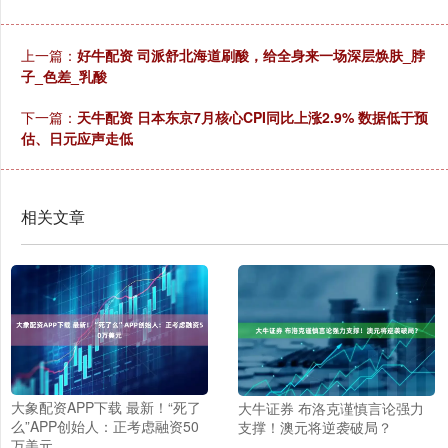
上一篇：
好牛配资 司派舒北海道刷酸，给全身来一场深层焕肤_脖
子_色差_乳酸
下一篇：
天牛配资 日本东京7月核心CPI同比上涨2.9% 数据低于预
估、日元应声走低
相关文章
大象配资APP下载 最新！“死了
大牛证券 布洛克谨慎言论强力
么”APP创始人：正考虑融资50
支撑！澳元将逆袭破局？
万美元