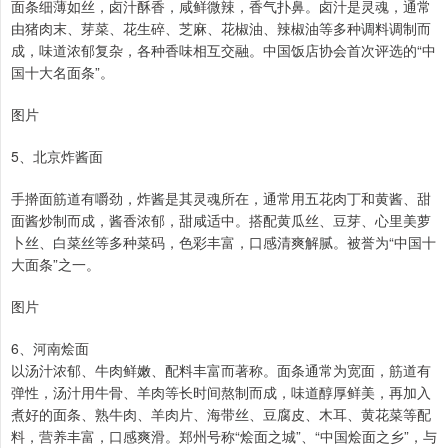
面条细薄如丝，卤汁酥香，咸鲜微辣，香气扑鼻。卤汁是灵魂，通常
由猪肉末、芽菜、花生碎、芝麻、花椒油、辣椒油等多种调料调制而
成，味道浓郁复杂，各种香味相互交融。中国饭店协会首次评选的“中
国十大名面条”。
图片
5、北京炸酱面
手擀面筋道有嚼劲，炸酱是其灵魂所在，通常用五花肉丁和黄酱、甜
面酱炒制而成，酱香浓郁，甜咸适中。搭配黄瓜丝、豆芽、心里美萝
卜丝、白菜丝等多种菜码，色彩丰富，口感清爽解腻。被誉为“中国十
大面条”之一。
图片
6、河南烩面
以汤汁浓郁、牛肉鲜嫩、配料丰富而著称。面条通常为宽面，筋道有
弹性，汤汁用牛骨、羊肉等长时间熬制而成，味道醇厚鲜美，再加入
煮好的面条、熟牛肉、羊肉片、海带丝、豆腐皮、木耳、黄花菜等配
料，营养丰富，口感爽滑。郑州号称“烩面之城”、“中国烩面之乡”，与