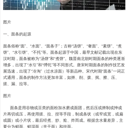
图片
一、面条的起源
面条俗称“面”、“水面”、“面条子”；古称“汤饼”、“奢面”、“素饼”、“煮
饼”、“水引饼”、“不托”等。面条起源于中国，最早文献记载出现在东
汉时期，面条被称为“汤饼”和“煮饼”。‌魏晋南北朝‌时期面条的种类逐渐
增多，出现了“水引”和“馎饦”等不同形式。唐宋时期‌面条的制作技艺发
展迅速，出现了“冷淘”（过水凉面）等新品种。宋代时期“面条”一词正
式通用，面条的制作方法更加丰富，如擀、削、拨、抿、擦、压、
搓、漏、拉等。
图片
面条是用谷物或豆类的面粉加水磨成面团，然后压或擀制或抻成
片再切或压，再使用搓、拉、捏等手段，制成条状（或窄或宽，或扁
或圆）或小片状，最后经煮、炒、烩、炸而成。根据含水量差异，主
要分为鲜面、鲜湿面（半干面）和挂面。