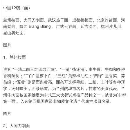
中国12碗（面）
兰州拉面、大同刀削面、武汉热干面、成都担担面、北京炸酱面、河
南烩面、陕西 Biang Biang 、广式云吞面、延吉冷面、杭州片儿川、
昆山奥灶面。
图片
1、兰州拉面
讲究 “一清二白三红四绿五黄”。“一清” 指汤清，由牛骨、牛肉和多种
香料熬制；“二白” 是萝卜白；“三红” 为辣椒油红；“四绿” 是香菜、蒜
苗绿；“五黄” 则是面条黄亮。面条可选择毛细、二细、韭叶等多种形
状，汤鲜味美，面条筋道。为兰州的城市名片，甘肃的美食代表。兰
州牛肉面被国家确定为中式三大快餐试点推广品种之一，被誉为'中华
第一面'。入选第五批国家级非物质文化遗产代表性项目名录。
图片
2、大同刀削面