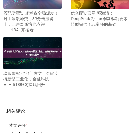
股配所配资 杨瀚森全场爆发！
信立配资官网 邓海清：
对手崩溃冲突，33分击溃勇
DeepSeek为中国创新驱动要素
士，比卢普斯惊艳点评
转型提供了非常强的基础
_1_NBA_开拓者
玖富智配 七部门发文！金融支
持新型工业化，金融科技
ETF(516860)探底回升
相关评论
本文评分
*