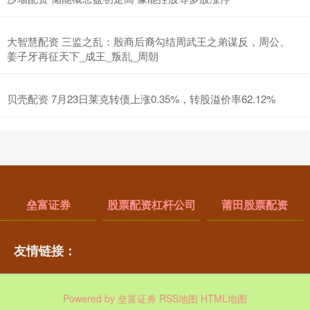
大智慧配资 三监之乱：殷商后裔勾结周武王之弟谋反，周公、
姜子牙再征天下_成王_叛乱_周朝
贝壳配资 7月23日莱克转债上涨0.35%，转股溢价率62.12%
垒富证券
股票配资杠杆公司
莆田股票配资
友情链接：
Powered by
垒富证券
RSS地图
HTML地图