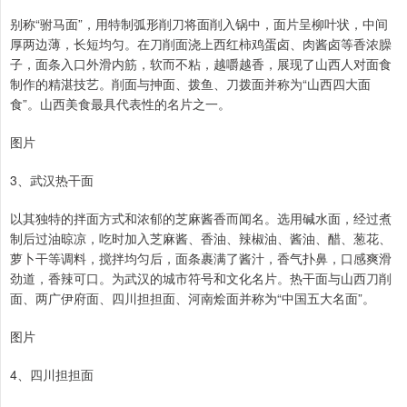
别称“驸马面”，用特制弧形削刀将面削入锅中，面片呈柳叶状，中间
厚两边薄，长短均匀。在刀削面浇上西红柿鸡蛋卤、肉酱卤等香浓臊
子，面条入口外滑内筋，软而不粘，越嚼越香，展现了山西人对面食
制作的精湛技艺。削面与抻面、拨鱼、刀拨面并称为“山西四大面
食”。山西美食最具代表性的名片之一。
图片
3、武汉热干面
以其独特的拌面方式和浓郁的芝麻酱香而闻名。选用碱水面，经过煮
制后过油晾凉，吃时加入芝麻酱、香油、辣椒油、酱油、醋、葱花、
萝卜干等调料，搅拌均匀后，面条裹满了酱汁，香气扑鼻，口感爽滑
劲道，香辣可口。为武汉的城市符号和文化名片。热干面与山西刀削
面、两广伊府面、四川担担面、河南烩面并称为“中国五大名面”。
图片
4、四川担担面