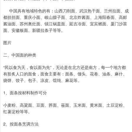
中国具有地域特色的有：山西刀削面、武汉热干面、兰州拉面、成
都担担面、重庆小面、岐山臊子面、北京炸酱面、上海阳春面、高邮
酱油面、苏州奥灶面、镇江锅盖面、延吉冷面、宜宾燃面、厦门沙茶
面、安徽板面、新疆拉条子等等。
图片
二、中国面的种类
“民以食为天，食以面为先”，无论是在北方还是南方，每一个地方都
有脍炙人口的面食，面食主要有：面条、馒头、花卷、油条、麻什、
烧饼、饺子、包子、凉皮、馄饨、麻花等。
1、面条按材料制作可分
小麦粉、高粱面、豆面、荞面、莜面、玉米面、黄米面、土豆淀粉、
红薯淀粉等等。
2、按面条烹调方法