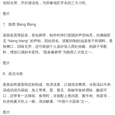
洛阳水席、开封灌汤包，为郑豫地区齐名的三大小吃。
图片
7、陕西 Biang Biang
面面条宽厚筋道，形似裤带，制作时摔打面团的声音响亮，仿佛能听
见 “biang biang” 的声响，因此得名。搭配特制的油泼辣子和调料，香
辣爽口，回味无穷，还可根据个人喜好加入西红柿酱、肉臊子等配
料，增加口感的丰富性。“面条像裤带”为陕西八大怪之一。
图片
8、延吉冷面
面条由荞麦面和淀粉制成，色泽淡黄，口感清凉爽滑。冷面汤以牛肉
汤或鸡汤为基础，加入苹果、梨、黄瓜、辣椒等食材调味，酸甜可
口，还带有一点辣味。食用时，冷面配上煮鸡蛋、酱牛肉、泡菜等，
在炎热夏天吃上一碗，清凉解暑。“中国十大面条”之一。
图片