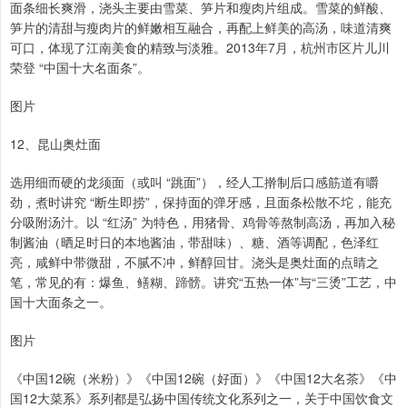
面条细长爽滑，浇头主要由雪菜、笋片和瘦肉片组成。雪菜的鲜酸、
笋片的清甜与瘦肉片的鲜嫩相互融合，再配上鲜美的高汤，味道清爽
可口，体现了江南美食的精致与淡雅。2013年7月，杭州市区片儿川
荣登 “中国十大名面条”。
图片
12、昆山奥灶面
选用细而硬的龙须面（或叫 “跳面”），经人工擀制后口感筋道有嚼
劲，煮时讲究 “断生即捞”，保持面的弹牙感，且面条松散不坨，能充
分吸附汤汁。以 “红汤” 为特色，用猪骨、鸡骨等熬制高汤，再加入秘
制酱油（晒足时日的本地酱油，带甜味）、糖、酒等调配，色泽红
亮，咸鲜中带微甜，不腻不冲，鲜醇回甘。浇头是奥灶面的点睛之
笔，常见的有：爆鱼、鳝糊、蹄髈。讲究“五热一体”与“三烫”工艺，中
国十大面条之一。
图片
《中国12碗（米粉）》《中国12碗（好面）》《中国12大名茶》《中
国12大菜系》系列都是弘扬中国传统文化系列之一，关于中国饮食文