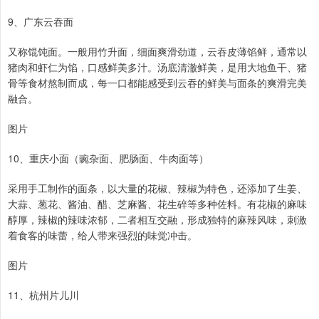
9、广东云吞面
又称馄饨面。一般用竹升面，细面爽滑劲道，云吞皮薄馅鲜，通常以
猪肉和虾仁为馅，口感鲜美多汁。汤底清澈鲜美，是用大地鱼干、猪
骨等食材熬制而成，每一口都能感受到云吞的鲜美与面条的爽滑完美
融合。
图片
10、重庆小面（豌杂面、肥肠面、牛肉面等）
采用手工制作的面条，以大量的花椒、辣椒为特色，还添加了生姜、
大蒜、葱花、酱油、醋、芝麻酱、花生碎等多种佐料。有花椒的麻味
醇厚，辣椒的辣味浓郁，二者相互交融，形成独特的麻辣风味，刺激
着食客的味蕾，给人带来强烈的味觉冲击。
图片
11、杭州片儿川