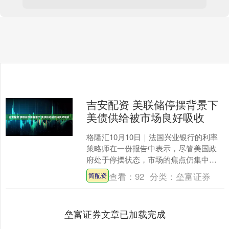
吉安配资 美联储停摆背景下
美债供给被市场良好吸收
格隆汇10月10日｜法国兴业银行的利率
策略师在一份报告中表示，尽管美国政
府处于停摆状态，市场的焦点仍集中在
美国国债的供给上，而市场对这部分供
查看：
92
分类：
垒富证券
简配资
给的吸收情况良好。他....
垒富证券文章已加载完成