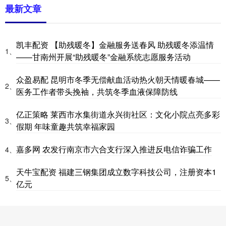
最新文章
凯丰配资 【助残暖冬】金融服务送春风 助残暖冬添温情
1、
——甘南州开展“助残暖冬”金融系统志愿服务活动
众盈易配 昆明市冬季无偿献血活动热火朝天情暖春城——
2、
医务工作者带头挽袖，共筑冬季血液保障防线
亿正策略 莱西市水集街道永兴街社区：文化小院点亮多彩
3、
假期 年味童趣共筑幸福家园
嘉多网 农发行南京市六合支行深入推进反电信诈骗工作
4、
天牛宝配资 福建三钢集团成立数字科技公司，注册资本1
5、
亿元