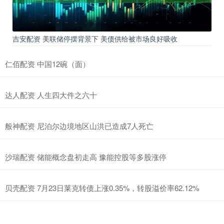
吉安配资 美联储停摆背景下 美债供给被市场良好吸收
仁佰配资 中国12碗（面）
达人配资 人生四大件之六十
般神配资 尼泊尔边境地区山洪已造成7人死亡
沙瑞配资 储能概念盘初走高 豫能控股等多股涨停
贝壳配资 7月23日莱克转债上涨0.35%，转股溢价率62.12%