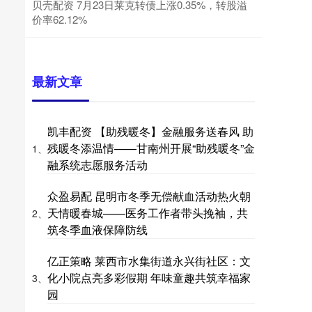
贝壳配资 7月23日莱克转债上涨0.35%，转股溢
价率62.12%
最新文章
凯丰配资 【助残暖冬】金融服务送春风 助
残暖冬添温情——甘南州开展“助残暖冬”金
1、
融系统志愿服务活动
众盈易配 昆明市冬季无偿献血活动热火朝
天情暖春城——医务工作者带头挽袖，共
2、
筑冬季血液保障防线
亿正策略 莱西市水集街道永兴街社区：文
化小院点亮多彩假期 年味童趣共筑幸福家
3、
园