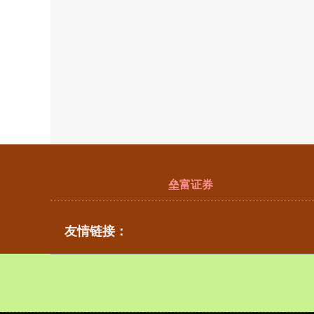
垒富证券
友情链接：